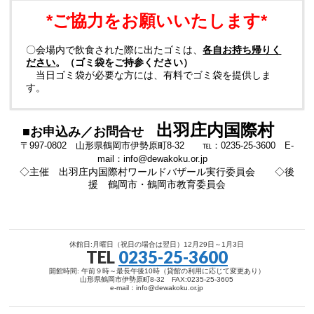
*ご協力をお願いいたします*
〇会場内で飲食された際に出たゴミは、
各自お持ち帰りく
ださい
。（ゴミ袋をご持参ください）
当日ゴミ袋が必要な方には、有料でゴミ袋を提供しま
す。
出羽庄内国際村
■お申込み／お問合せ
〒997-0802 山形県鶴岡市伊勢原町8-32 ℡：0235-25-3600 E-
mail：info@dewakoku.or.jp
◇主催 出羽庄内国際村ワールドバザール実行委員会 ◇後
援 鶴岡市・鶴岡市教育委員会
休館日:月曜日（祝日の場合は翌日）12月29日～1月3日
TEL
0235-25-3600
開館時間: 午前９時～最長午後10時（貸館の利用に応じて変更あり）
山形県鶴岡市伊勢原町8-32 FAX:0235-25-3605
e-mail：info@dewakoku.or.jp