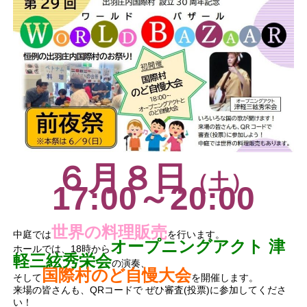
６月８日
（土）
17:00～20:00
世界の料理販売
中庭では
を行います。
オープニングアクト 津
ホールでは、18時から
軽三絃秀栄会
の演奏、
国際村のど自慢大会
そして
を開催します。
来場の皆さんも、QRコードで ぜひ審査(投票)に参加してくださ
い！