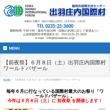
休館日:月曜日（祝日の場合は翌日）12月29日～1月3日
TEL
0235-25-3600
開館時間: 午前９時～最長午後10時（貸館の利用に応じて変更あり）
山形県鶴岡市伊勢原町8-32 FAX:0235-25-3605
e-mail：info@dewakoku.or.jp
MENU
【前夜祭】６月８日（土）出羽庄内国際村
ワールドバザール
HOME
»
【前夜祭】６月８日（土）出羽庄内国際村ワールドバザール
毎年６月に行なっている国際村最大のお祭り「ワ
ールドバザール」。
今年は６月８日（土）に 前夜祭 を開催します！