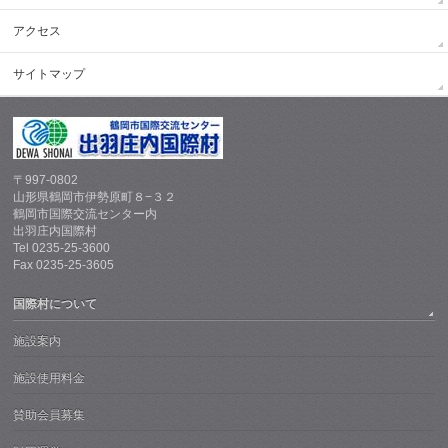
アクセス
サイトマップ
〒997-0802
山形県鶴岡市伊勢原町８−３２
鶴岡市国際交流センター内
出羽庄内国際村
Tel 0235-25-3600
Fax 0235-25-3605
国際村について
施設案内
施設使用料金
賛助会員募集