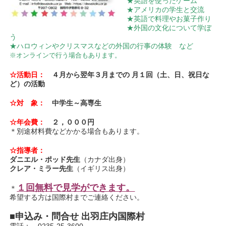
★英語を使ったゲーム
★アメリカの学生と交流
★英語で料理やお菓子作り
★外国の文化について学ぼ
う
★ハロウィンやクリスマスなどの外国の行事の体験 など
※オンラインで行う場合もあります。
☆活動日：
４月から翌年３月までの 月１回（土、日、祝日な
ど）の活動
☆対 象：
中学生～高専生
☆年会費：
２
，０００円
＊別途材料費などかかる場合もあります。
☆指導者：
ダニエル・ポッド先生
（カナダ出身）
クレア・ミラー先生
（イギリス出身）
１回無料で見学ができます。
＊
希望する方は国際村までご連絡ください。
■申込み・問合せ 出羽庄内国際村
電話： 0235-25-3600