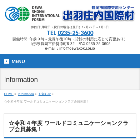
休館日:月曜日（祝日の場合は翌日）12月29日～1月3日
TEL
0235-25-3600
開館時間: 午前９時～最長午後10時（貸館の利用に応じて変更あり）
山形県鶴岡市伊勢原町8-32 FAX:0235-25-3605
e-mail：info@dewakoku.or.jp
MENU
Information
HOME
»
Information
»
お知らせ
»
☆令和４年度 ワールドコミュニケーションクラブ会員募集！
☆令和４年度 ワールドコミュニケーションクラ
ブ会員募集！