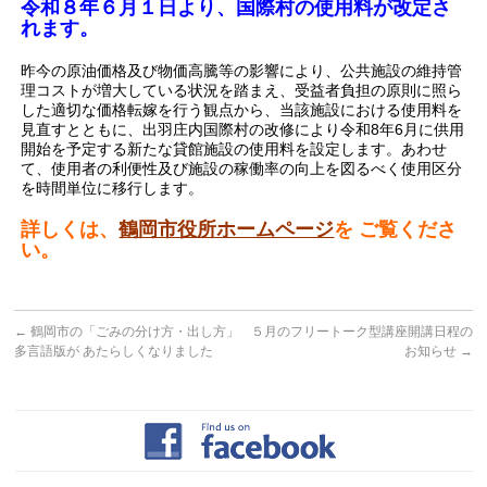
令和８年６月１日より、国際村の使用料が改定さ
れます。
昨今の原油価格及び物価高騰等の影響により、公共施設の維持管
理コストが増大している状況を踏まえ、受益者負担の原則に照ら
した適切な価格転嫁を行う観点から、当該施設における使用料を
見直すとともに、出羽庄内国際村の改修により令和8年6月に供用
開始を予定する新たな貸館施設の使用料を設定します。あわせ
て、使用者の利便性及び施設の稼働率の向上を図るべく使用区分
を時間単位に移行します。
詳しくは、
鶴岡市役所ホームページ
を ご覧くださ
い。
←
鶴岡市の「ごみの分け方・出し方」
５月のフリートーク型講座開講日程の
多言語版が あたらしくなりました
お知らせ
→