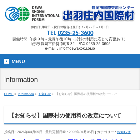
休館日:月曜日（祝日の場合は翌日）12月29日～1月3日
TEL
0235-25-3600
開館時間: 午前９時～最長午後10時（貸館の利用に応じて変更あり）
山形県鶴岡市伊勢原町8-32 FAX:0235-25-3605
e-mail：info@dewakoku.or.jp
MENU
Information
HOME
»
Information
»
お知らせ
»
【お知らせ】国際村の使用料の改定について
【お知らせ】国際村の使用料の改定について
投稿日 : 2026年04月05日
最終更新日時 : 2026年04月05日
カテゴリー :
お知らせ