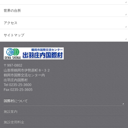
世界の台所
アクセス
サイトマップ
〒997-0802
山形県鶴岡市伊勢原町８−３２
鶴岡市国際交流センター内
出羽庄内国際村
Tel 0235-25-3600
Fax 0235-25-3605
国際村について
施設案内
施設使用料金