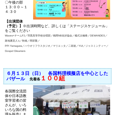
〇午後の部
１３:００～１
４:３０
【出演団体
（予定）】
※出演時間など、詳しくは「ステージスケジュール」
をご覧ください
Waves+チームFJ／羽黒高等学校合唱部／鶴岡NB友好協会／楊式太極拳／DEWANDES／
路地裏芸人’s／秋穂／岡部繁／
PPI Yamagata／ハウオリフラスタジオ／マリエッタ／二胡迷／YUI／ジャスミンティー／
Gospel Gleamers
６月１３日（日） 各国料理
模擬店を中心とした
１００組
バザール
先着各
各国際交流団
体や日本語教
室学習者の皆
さんが、いろ
いろな国の料
理を販売しま