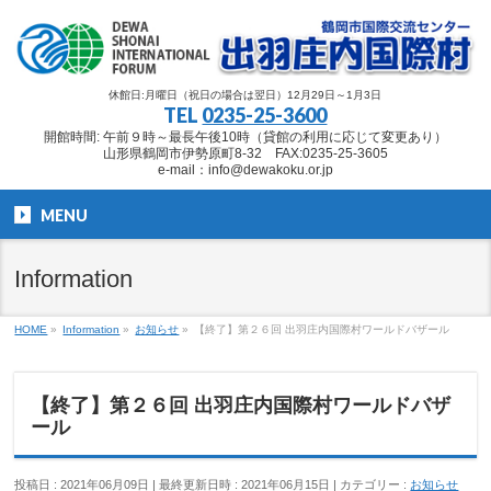
休館日:月曜日（祝日の場合は翌日）12月29日～1月3日
TEL
0235-25-3600
開館時間: 午前９時～最長午後10時（貸館の利用に応じて変更あり）
山形県鶴岡市伊勢原町8-32 FAX:0235-25-3605
e-mail：info@dewakoku.or.jp
MENU
Information
HOME
»
Information
»
お知らせ
»
【終了】第２６回 出羽庄内国際村ワールドバザール
【終了】第２６回 出羽庄内国際村ワールドバザ
ール
投稿日 : 2021年06月09日
最終更新日時 : 2021年06月15日
カテゴリー :
お知らせ