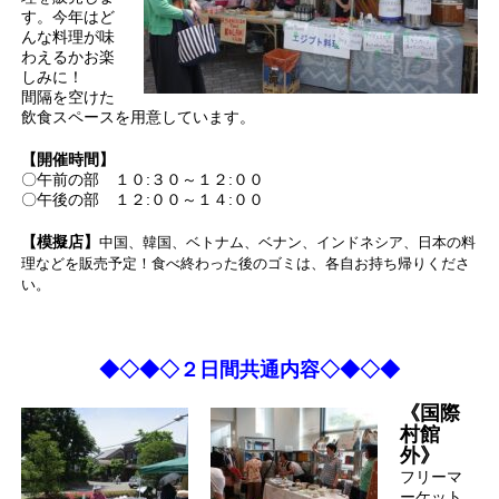
す。今年はど
んな料理が味
わえるかお楽
しみに！
間隔を空けた
飲食スペースを用意しています。
【開催時間】
〇午前の部 １０:３０～１２:００
〇午後の部 １２:００～１４:００
【模擬店】
中国、韓国、ベトナム、ベナン、インドネシア、日本の料
理などを販売予定！食べ終わった後のゴミは、各自お持ち帰りくださ
い。
◆◇◆◇２日間共通内容◇◆◇◆
《国際
村館
外》
フリーマ
ーケット