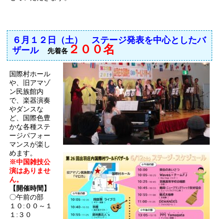
６月１２日（土） ステージ
発表を中心としたバ
２００名
ザール
先着各
国際村ホール
や、旧アマゾ
ン民族館内
で、楽器演奏
やダンスな
ど、国際色豊
かな各種ステ
ージパフォー
マンスが楽し
めます。
※中国雑技公
演はありませ
ん。
【開催時間】
〇午前の部
１０:００～１
１:３０