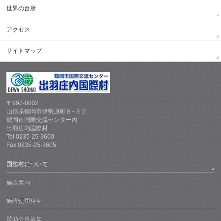
世界の台所
アクセス
サイトマップ
〒997-0802
山形県鶴岡市伊勢原町８−３２
鶴岡市国際交流センター内
出羽庄内国際村
Tel 0235-25-3600
Fax 0235-25-3605
国際村について
施設案内
施設使用料金
賛助会員募集