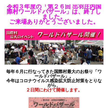
令和３年度の「第２６回 出羽庄内国
際村ワールドバザール」は、終了し
ました。
ご来場ありがとうございました。
毎年６月に行なってきた国際村最大のお祭り「ワ
ールドバザール」。
今年は
コロナウイルス感染拡大防止対策をとりな
がら、
２日間にわけて開催します。