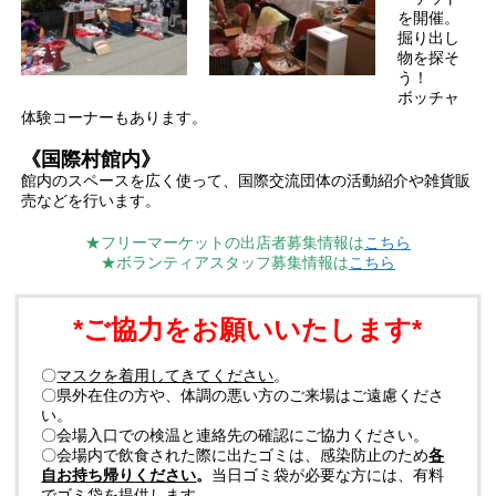
を開催。
掘り出し
物を探そ
う！
ボッチャ
体験コーナーもあります。
《国際村館内》
館内のスペースを広く使って、国際交流団体の活動紹介や雑貨販
売などを行います。
★フリーマーケットの出店者募集情報は
こちら
★ボランティアスタッフ募集情報は
こちら
*ご協力をお願いいたします*
〇
マスクを着用してきてください
。
〇県外在住の方や、体調の悪い方のご来場はご遠慮くださ
い。
〇会場入口での検温と連絡先の確認にご協力ください。
〇会場内で飲食された際に出たゴミは、感染防止のため
各
自お持ち帰りください
。
当日ゴミ袋が必要な方には、有料
でゴミ袋を提供します。