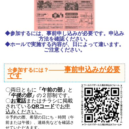
◆参加するには、事前申し込みが必要です。申込み
方法を確認ください。
◆ホールで実施する内容が、日によって違います。
ご注意ください。
事前申込みが必要
☆参加するには？———
です
〇両日ともに
「午前の部」
と
「午後の部」
の２部制です。
〇
お電話
またはチラシに掲載
されている
QRコード
で
お申
込みください。
※予約の際、希望の日にち・時間（午
前または午後）、連絡先などを確認さ
せていただきます。