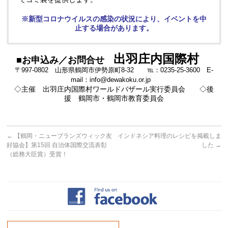
※新型コロナウイルスの感染の状況により、イベントを中
止する場合があります。
出羽庄内国際村
■お申込み／お問合せ
〒997-0802 山形県鶴岡市伊勢原町8-32 ℡：0235-25-3600 E-
mail：info@dewakoku.or.jp
◇主催 出羽庄内国際村ワールドバザール実行委員会 ◇後
援 鶴岡市・鶴岡市教育委員会
←
【鶴岡・ニューブランズウィック友
インドネシア料理のレシピを掲載しま
好協会】第15回 自治体国際交流表彰
した
→
（総務大臣賞）受賞！