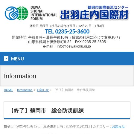
休館日:月曜日（祝日の場合は翌日）12月29日～1月3日
TEL
0235-25-3600
開館時間: 午前９時～最長午後10時（貸館の利用に応じて変更あり）
山形県鶴岡市伊勢原町8-32 FAX:0235-25-3605
e-mail：info@dewakoku.or.jp
MENU
Information
HOME
»
Information
»
お知らせ
»
【終了】鶴岡市 総合防災訓練
【終了】鶴岡市 総合防災訓練
投稿日 : 2025年10月19日
最終更新日時 : 2025年11月12日
カテゴリー :
お知らせ