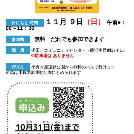
１１月 ９日
（日）
午前9：
日にちと 時間
00～11：30
無料 だれでも参加できます
参加費
場 所
湯田川コミュニティセンター（藤沢字西側174-1）
※駐車場は ありません
行き方
小真木原運動公園から無料のバスで行けます
※車は小真木原運動公園にとめられます