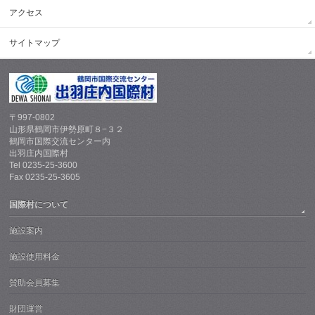
アクセス
サイトマップ
〒997-0802
山形県鶴岡市伊勢原町８−３２
鶴岡市国際交流センター内
出羽庄内国際村
Tel 0235-25-3600
Fax 0235-25-3605
国際村について
施設案内
施設使用料金
賛助会員募集
財団運営