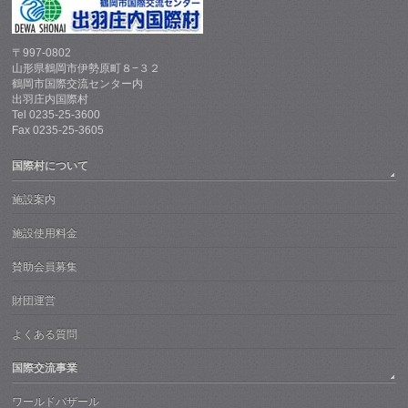
〒997-0802
山形県鶴岡市伊勢原町８−３２
鶴岡市国際交流センター内
出羽庄内国際村
Tel 0235-25-3600
Fax 0235-25-3605
国際村について
施設案内
施設使用料金
賛助会員募集
財団運営
よくある質問
国際交流事業
ワールドバザール