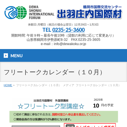
休館日:月曜日（祝日の場合は翌日）12月29日～1月3日
TEL
0235-25-3600
開館時間: 午前９時～最長午後10時（貸館の利用に応じて変更あり）
山形県鶴岡市伊勢原町8-32 FAX:0235-25-3605
e-mail：info@dewakoku.or.jp
MENU
フリートークカレンダー（１０月）
HOME
»
フリートークカレンダー（１０月）
メディア
フリートークカレンダー（１０月）