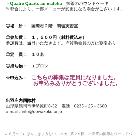
・Quatre Quarts au matcha
抹茶のパウンドケーキ
※都合により、一部メニューが変更になる場合がございます。
◎場 所：
国際村２階 調理実習室
◎参加費：
１，５００円（材料費込み）
参加費は、当日いただきます。
※賛助会員の方は割引あり
◎定 員：
１０名
◎持ち物：
エプロン
こちらの募集は定員になりました。
☆申込み：
お申込みありがとうございました。
出羽庄内国際村
山形県鶴岡市伊勢原町8‐32 電話：0235－25－3600
e-mail：info@dewakoku.or.jp
←
６月の「にほんごきょうしつ」の カ
第２９回 出羽庄内国際村ワールドバ