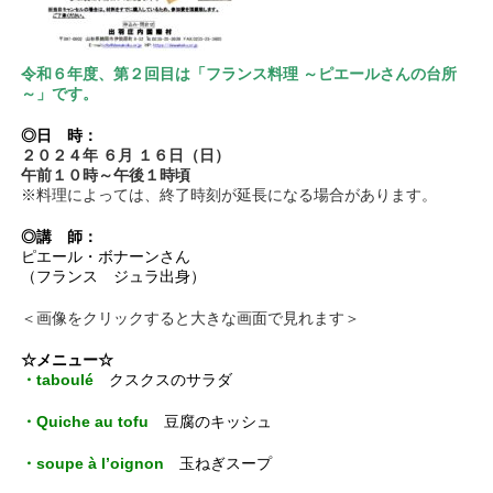
令和６年度、第２回目は「フランス料理 ～ピエールさん
の台所
～」です。
◎日 時：
２０２４年 ６月 １６日（日）
午前１０時～午後１時頃
※料理によっては、終了時刻が延長になる場合があります。
◎講 師：
ピエール・ボナーンさん
（フランス ジュラ出身）
＜画像をクリックすると大きな画面で見れます＞
☆メニュー☆
・taboulé
クスクスのサラダ
・Quiche au tofu
豆腐のキッシュ
・soupe à l’oignon
玉ねぎスープ