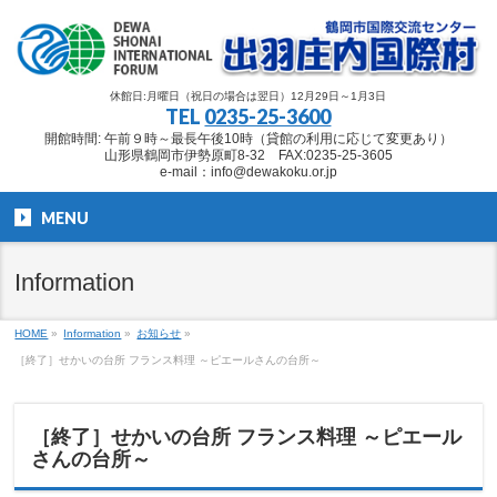
休館日:月曜日（祝日の場合は翌日）12月29日～1月3日
TEL
0235-25-3600
開館時間: 午前９時～最長午後10時（貸館の利用に応じて変更あり）
山形県鶴岡市伊勢原町8-32 FAX:0235-25-3605
e-mail：info@dewakoku.or.jp
MENU
Information
HOME
»
Information
»
お知らせ
»
［終了］せかいの台所 フランス料理 ～ピエールさんの台所～
［終了］せかいの台所 フランス料理 ～ピエール
さんの台所～