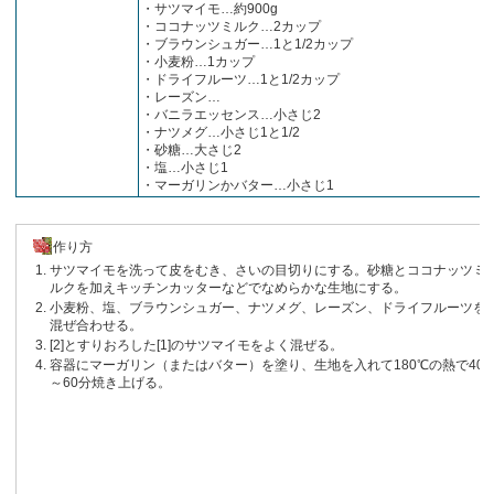
・サツマイモ…約900g
・ココナッツミルク…2カップ
・ブラウンシュガー…1と1/2カップ
・小麦粉…1カップ
・ドライフルーツ…1と1/2カップ
・レーズン…
・バニラエッセンス…小さじ2
・ナツメグ…小さじ1と1/2
・砂糖…大さじ2
・塩…小さじ1
・マーガリンかバター…小さじ1
作り方
サツマイモを洗って皮をむき、さいの目切りにする。砂糖とココナッツミ
ルクを加えキッチンカッターなどでなめらかな生地にする。
小麦粉、塩、ブラウンシュガー、ナツメグ、レーズン、ドライフルーツを
混ぜ合わせる。
[2]とすりおろした[1]のサツマイモをよく混ぜる。
容器にマーガリン（またはバター）を塗り、生地を入れて180℃の熱で40
～60分焼き上げる。