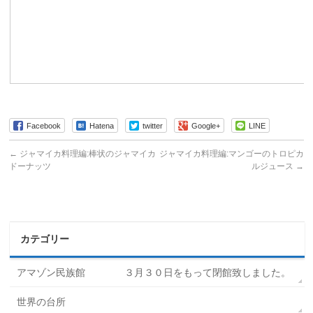
Facebook
Hatena
twitter
Google+
LINE
←
ジャマイカ料理編:棒状のジャマイカ
ジャマイカ料理編:マンゴーのトロピカ
ドーナッツ
ルジュース
→
カテゴリー
アマゾン民族館 ３月３０日をもって閉館致しました。
世界の台所