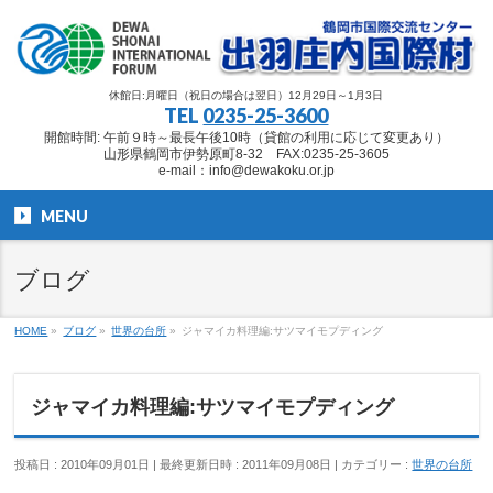
休館日:月曜日（祝日の場合は翌日）12月29日～1月3日
TEL
0235-25-3600
開館時間: 午前９時～最長午後10時（貸館の利用に応じて変更あり）
山形県鶴岡市伊勢原町8-32 FAX:0235-25-3605
e-mail：info@dewakoku.or.jp
MENU
ブログ
HOME
»
ブログ
»
世界の台所
»
ジャマイカ料理編:サツマイモプディング
ジャマイカ料理編:サツマイモプディング
投稿日 : 2010年09月01日
最終更新日時 : 2011年09月08日
カテゴリー :
世界の台所