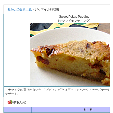
せかいの台所一覧
＞ジャマイカ料理編
Sweet Potato Pudding
(サツマイモプディング)
ナツメグの香りがきいた、“プディング”とは言ってもベークドチーズケーキ
デザート。
材料(人分)
材 料