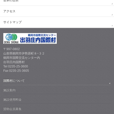
世界の台所
アクセス
サイトマップ
〒997-0802
山形県鶴岡市伊勢原町８−３２
鶴岡市国際交流センター内
出羽庄内国際村
Tel 0235-25-3600
Fax 0235-25-3605
国際村について
施設案内
施設使用料金
賛助会員募集