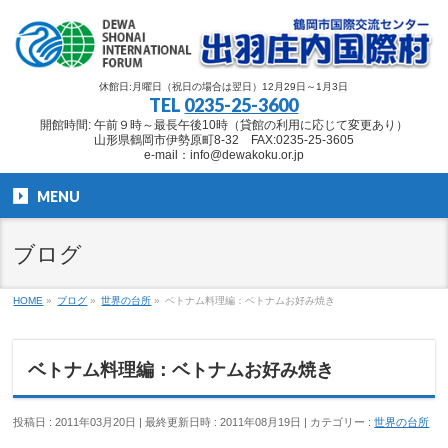
休館日:月曜日（祝日の場合は翌日）12月29日～1月3日
TEL
0235-25-3600
開館時間: 午前９時～最長午後10時（貸館の利用に応じて変更あり）
山形県鶴岡市伊勢原町8-32 FAX:0235-25-3605
e-mail：info@dewakoku.or.jp
MENU
ブログ
HOME
»
ブログ
»
世界の台所
»
ベトナム料理編：ベトナムお好み焼き
ベトナム料理編：ベトナムお好み焼き
投稿日 : 2011年03月20日
最終更新日時 : 2011年08月19日
カテゴリー :
世界の台所