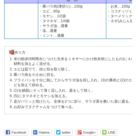
・豚バラ肉(薄切り)…150g
・お米…100g
・エビ…60g
・ココナッツミルク
・モヤシ…1/2袋
・ターメリックパ
・タマネギ…1/4個
・ネギ(みじん切り
・サラダ油…適量
・塩…適量
・ミント…適量
作り方
米の粉(約5時間水につけた生米をミキサーにかけ粉末状にしたもの)にＡの
材料を加えよく混ぜる。
エビは茹でて、頭と殻を取り除く。
豚バラ肉を小さめに切る。
フライパンを十分に熱してからサラダ油を回し入れ、(3)の豚肉と(2)のエ
ビを加えて炒める。
(1)を鍋肌にそって薄く流し入れ、蓋をして焼く。
(5)にタマネギとモヤシを加える。
皮がパリッと焼けたら、全体を2つに折り、サラダ菜を敷いた器に盛る。
お好みでヌクチャムをつけて食べる。
Facebook
Hatena
twitter
Google+
LINE