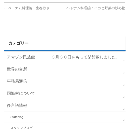
←
ベトナム料理編：生春巻き
ベトナム料理編：イカと野菜の炒め物
→
カテゴリー
アマゾン民族館 ３月３０日をもって閉館致しました。
世界の台所
事務局通信
国際村について
多言語情報
Staff blog
スタッフブログ