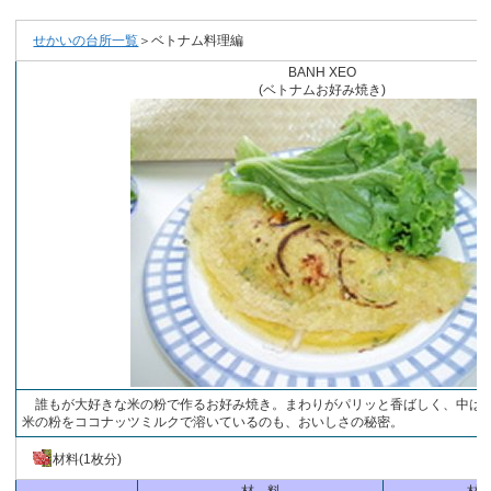
せかいの台所一覧
＞ベトナム料理編
BANH XEO
(ベトナムお好み焼き)
誰もが大好きな米の粉で作るお好み焼き。まわりがパリッと香ばしく、中は
米の粉をココナッツミルクで溶いているのも、おいしさの秘密。
材料(1枚分)
材 料
材