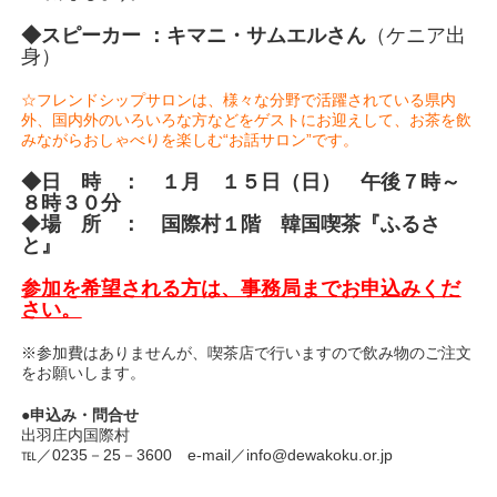
◆スピーカー ：キマニ・サムエル
さん
（ケニア出
身）
☆フレンドシップサロンは、様々な分野で活躍されている県内
外、国内外のいろいろな方などをゲストにお迎えして、お茶を飲
みながらおしゃべりを楽しむ“お話サロン”です。
◆日 時 ： １月 １５日（日） 午後７時～
８時３０分
◆
場 所 ： 国際村１階 韓国喫茶『ふるさ
と』
参加を希望される方は、事務局までお申込みくだ
さい。
※参加費はありませんが、喫茶店で行いますので飲み物のご注文
をお願いします。
●申込み・問合せ
出羽庄内国際村
℡／0235－25－3600 e-mail／info@dewakoku.or.jp