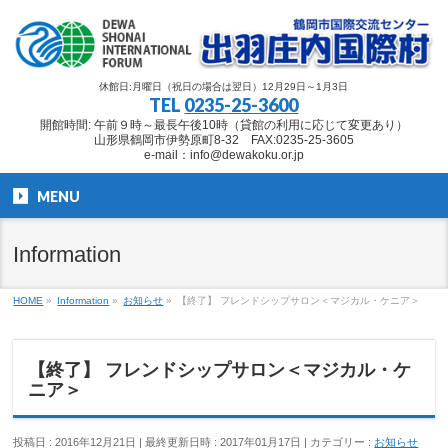
休館日:月曜日（祝日の場合は翌日）12月29日～1月3日
TEL
0235-25-3600
開館時間: 午前９時～最長午後10時（貸館の利用に応じて変更あり）
山形県鶴岡市伊勢原町8-32 FAX:0235-25-3605
e-mail：info@dewakoku.or.jp
MENU
Information
HOME
»
Information
»
お知らせ
»
【終了】 フレンドシップサロン＜マジカル・ケニア＞
【終了】 フレンドシップサロン＜マジカル・ケ
ニア＞
投稿日 : 2016年12月21日
最終更新日時 : 2017年01月17日
カテゴリー :
お知らせ