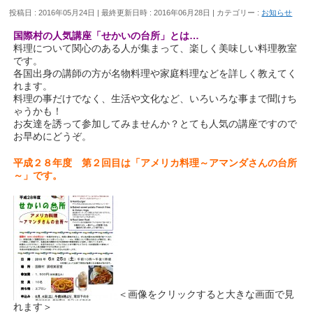
投稿日 : 2016年05月24日
最終更新日時 : 2016年06月28日
カテゴリー :
お知らせ
国際村の人気講座「せかいの台所」とは…
料理について関心のある人が集まって、楽しく美味しい料理教室
です。
各国出身の講師の方が名物料理や家庭料理などを詳しく教えてく
れます。
料理の事だけでなく、生活や文化など、いろいろな事まで聞けち
ゃうかも！
お友達を誘って参加してみませんか？とても人気の講座ですので
お早めにどうぞ。
平成２８年度 第２回目は「アメリカ料理～アマンダさんの台所
～」です。
＜画像をクリックすると大きな画面で見
れます＞