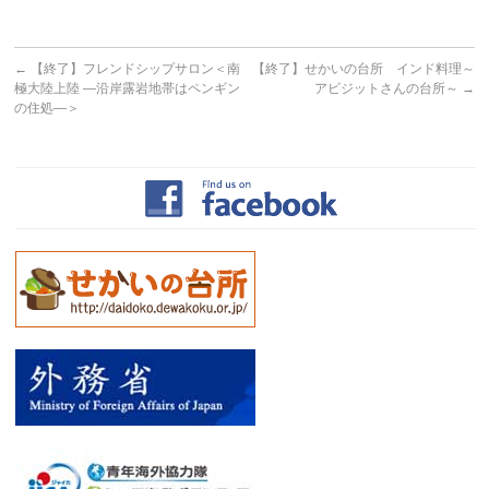
←
【終了】フレンドシップサロン＜南
【終了】せかいの台所 インド料理～
極大陸上陸 ―沿岸露岩地帯はペンギン
アビジットさんの台所～
→
の住処―＞