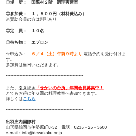
◎場 所： 国際村２階 調理実習室
◎参加費： １，５００円（材料費込み）
※賛助会員の方は割引あり
◎定 員： １０名
◎持ち物： エプロン
☆申込み：
６
／４（土）午前９時より
電話予約を受け付けま
す。
参加費は当日いただきます。
***************************************************
また、
引き続き
「せかいの台所」年間会員募集中！
とてもお得に年６回の料理教室へ参加できます。
詳しくは
こちら
***************************************************
出羽庄内国際村
山形県鶴岡市伊勢原町8‐32 電話：0235－25－3600
e-mail：info@dewakoku.or.jp