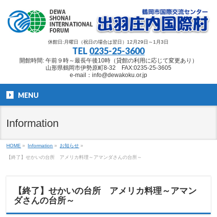
休館日:月曜日（祝日の場合は翌日）12月29日～1月3日
TEL
0235-25-3600
開館時間: 午前９時～最長午後10時（貸館の利用に応じて変更あり）
山形県鶴岡市伊勢原町8-32 FAX:0235-25-3605
e-mail：info@dewakoku.or.jp
MENU
Information
HOME
»
Information
»
お知らせ
»
【終了】せかいの台所 アメリカ料理～アマンダさんの台所～
【終了】せかいの台所 アメリカ料理～アマン
ダさんの台所～