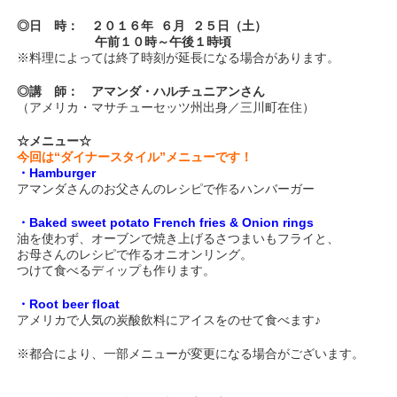
◎日 時： ２０１６年 ６月 ２５日（土）
午前１０時～午後１時頃
※料理によっては終了時刻が延長になる場合があります。
◎講 師： アマンダ・ハルチュニアンさん
（アメリカ・マサチューセッツ州出身／三川町在住）
☆メニュー☆
今回は“ダイナースタイル”メニューです！
・Hamburger
アマンダさんのお父さんのレシピで作るハンバーガー
・Baked sweet potato French fries
& Onion rings
油を使わず、オーブンで焼き上げるさつまいもフライと、
お母さんのレシピで作るオニオンリング。
つけて食べるディップも作ります。
・
Root beer float
アメリカで人気の炭酸飲料にアイスをのせて食べます♪
※都合により、一部メニューが変更になる場合がございます。