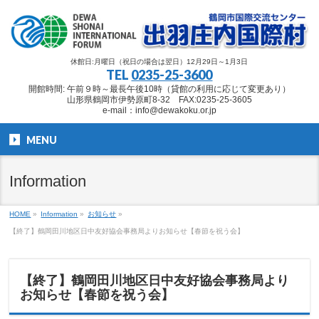
休館日:月曜日（祝日の場合は翌日）12月29日～1月3日
TEL
0235-25-3600
開館時間: 午前９時～最長午後10時（貸館の利用に応じて変更あり）
山形県鶴岡市伊勢原町8-32 FAX:0235-25-3605
e-mail：info@dewakoku.or.jp
MENU
Information
HOME
»
Information
»
お知らせ
»
【終了】鶴岡田川地区日中友好協会事務局よりお知らせ【春節を祝う会】
【終了】鶴岡田川地区日中友好協会事務局より
お知らせ【春節を祝う会】