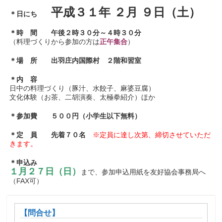
平成３１年 ２月 ９日（土）
＊日にち
＊時 間 午後２時３０分～４時３０分
（料理づくりから参加の方は
正午集合
）
＊場 所 出羽庄内国際村 ２階和習室
＊内 容
日中の料理づくり（豚汁、水餃子、麻婆豆腐）
文化体験（お茶、二胡演奏、太極拳紹介）ほか
＊参加費 ５００円（小学生以下無料）
＊定 員 先着７０名
※定員に達し次第、締切させていただ
きます。
＊申込み
１月２７日（日）
まで、参加申込用紙を友好協会事務局へ
（FAX可）
【問合せ】