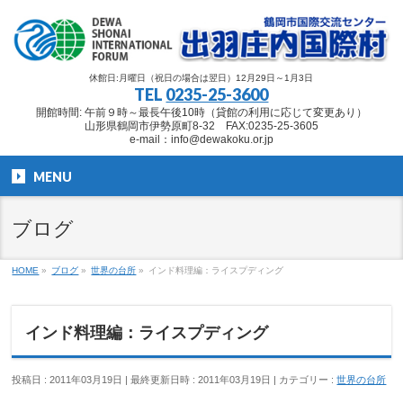
休館日:月曜日（祝日の場合は翌日）12月29日～1月3日
TEL
0235-25-3600
開館時間: 午前９時～最長午後10時（貸館の利用に応じて変更あり）
山形県鶴岡市伊勢原町8-32 FAX:0235-25-3605
e-mail：info@dewakoku.or.jp
MENU
ブログ
HOME
»
ブログ
»
世界の台所
»
インド料理編：ライスプディング
インド料理編：ライスプディング
投稿日 : 2011年03月19日
最終更新日時 : 2011年03月19日
カテゴリー :
世界の台所