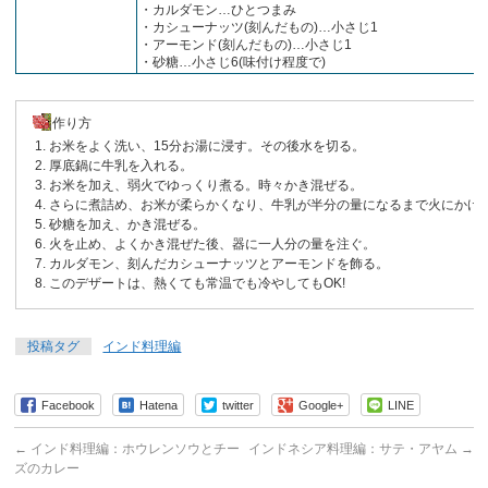
・カルダモン…ひとつまみ
・カシューナッツ(刻んだもの)…小さじ1
・アーモンド(刻んだもの)…小さじ1
・砂糖…小さじ6(味付け程度で)
作り方
お米をよく洗い、15分お湯に浸す。その後水を切る。
厚底鍋に牛乳を入れる。
お米を加え、弱火でゆっくり煮る。時々かき混ぜる。
さらに煮詰め、お米が柔らかくなり、牛乳が半分の量になるまで火にかけ
砂糖を加え、かき混ぜる。
火を止め、よくかき混ぜた後、器に一人分の量を注ぐ。
カルダモン、刻んだカシューナッツとアーモンドを飾る。
このデザートは、熱くても常温でも冷やしてもOK!
投稿タグ
インド料理編
Facebook
Hatena
twitter
Google+
LINE
←
インド料理編：ホウレンソウとチー
インドネシア料理編：サテ・アヤム
→
ズのカレー