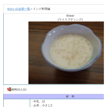
せかいの台所一覧
＞インド料理編
Kheer
(ライスプディング)
材料(4人分)
材 料
・牛乳…1ℓ
・お米…小さじ2